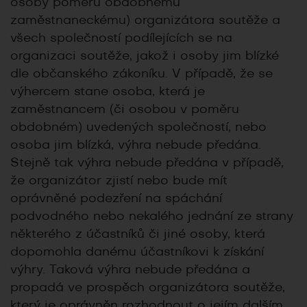
osoby poměru obdobnému
zaměstnaneckému) organizátora soutěže a
všech společností podílejících se na
organizaci soutěže, jakož i osoby jim blízké
dle občanského zákoníku. V případě, že se
výhercem stane osoba, která je
zaměstnancem (či osobou v poměru
obdobném) uvedených společností, nebo
osoba jim blízká, výhra nebude předána.
Stejně tak výhra nebude předána v případě,
že organizátor zjistí nebo bude mít
oprávněné podezření na spáchání
podvodného nebo nekalého jednání ze strany
některého z účastníků či jiné osoby, která
dopomohla danému účastníkovi k získání
výhry. Taková výhra nebude předána a
propadá ve prospěch organizátora soutěže,
který je oprávněn rozhodnout o jejím dalším