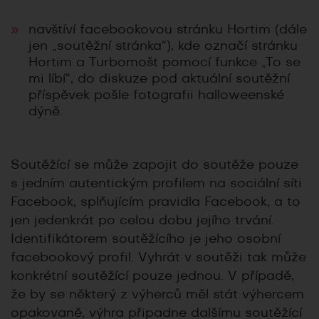
navštíví facebookovou stránku Hortim (dále
jen „soutěžní stránka“), kde označí stránku
Hortim a Turbomošt pomocí funkce „To se
mi líbí“, do diskuze pod aktuální soutěžní
příspěvek pošle fotografii halloweenské
dýně.
Soutěžící se může zapojit do soutěže pouze
s jedním autentickým profilem na sociální síti
Facebook, splňujícím pravidla Facebook, a to
jen jedenkrát po celou dobu jejího trvání.
Identifikátorem soutěžícího je jeho osobní
facebookový profil. Vyhrát v soutěži tak může
konkrétní soutěžící pouze jednou. V případě,
že by se některý z výherců měl stát výhercem
opakovaně, výhra připadne dalšímu soutěžící