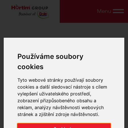
Menu
Logistika
Používáme soubory
a
cookies
přeprava
Tyto webové stránky používají soubory
cookies a další sledovací nástroje s cílem
Logistika a
vylepšení uživatelského prostředí,
zobrazení přizpůsobeného obsahu a
přeprava
reklam, analýzy návštěvnosti webových
stránek a zjištění zdroje návštěvnosti.
Široký výběr produktů