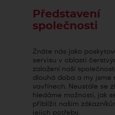
Představení
společnosti
Znáte nás jako poskytova
servisu v oblasti čerstv
založení naší společnosti
dlouhá doba a my jsme 
vavřínech. Neustále se 
hledáme možnosti, jak s
přiblížit našim zákazník
jejich potřeby.