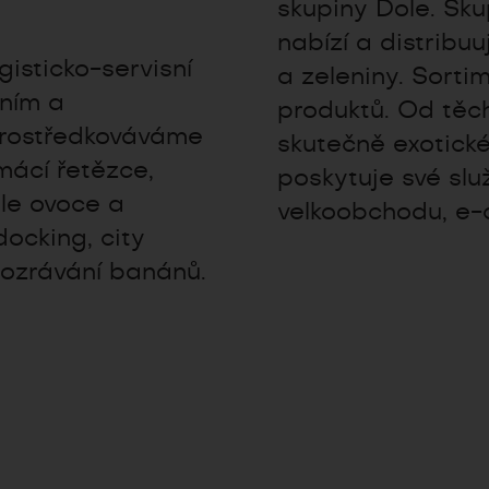
skupiny Dole. Skup
nabízí a distribu
isticko-servisní
a zeleniny. Sorti
vním a
produktů. Od těch
prostředkováváme
skutečně exotické
mácí řetězce,
poskytuje své sl
ele ovoce a
velkoobchodu, e-
docking, city
 dozrávání banánů.