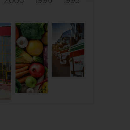
2000
1996
1993