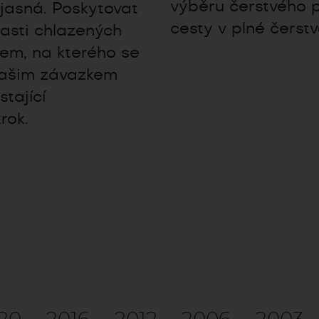
výběru čerstvého p
jasná. Poskytovat
cesty v plné čerstv
blasti chlazených
rem, na kterého se
Našim závazkem
tající
rok.