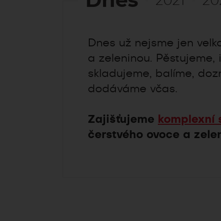
Dnes
2021
20
Dnes už nejsme jen vel
a zeleninou. Pěstujeme,
skladujeme, balíme, do
dodáváme včas.
Zajišťujeme
komplexní 
čerstvého ovoce a zelen