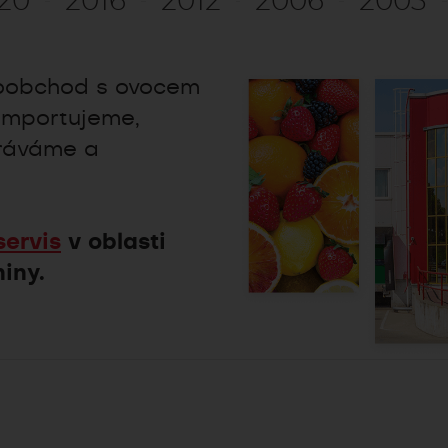
20
2016
2012
2006
2003
koobchod s ovocem
 importujeme,
zráváme a
servis
v oblasti
iny.