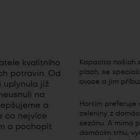
tele kvalitního
Kapacita našich 
ploch, se special
ých potravin. Od
ovoce a jim příbu
 uplynula již
neusnuli na
Hortim preferuje
zlepšujeme a
zeleniny z domácí
e co nejvíce
sezónu. A mimo p
ům a pochopit
domácím trhu, vy