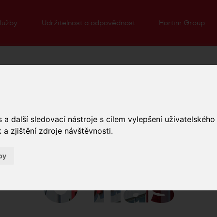
lužby
Udržitelnost a odpovědnost
Hortim Group
h
Představení společnosti
a další sledovací nástroje s cílem vylepšení uživatelskéh
a zjištění zdroje návštěvnosti.
by
O nás