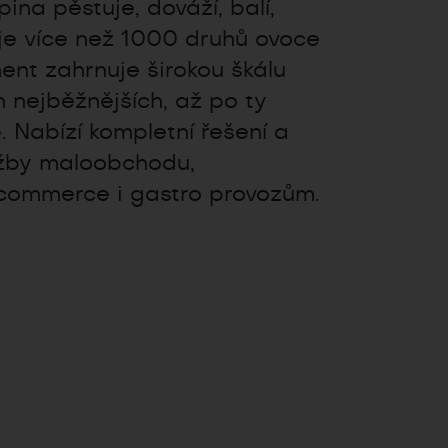
ina pěstuje, dováží, balí,
uje více než 1000 druhů ovoce
ment zahrnuje širokou škálu
 nejběžnějších, až po ty
. Nabízí kompletní řešení a
užby maloobchodu,
commerce i gastro provozům.