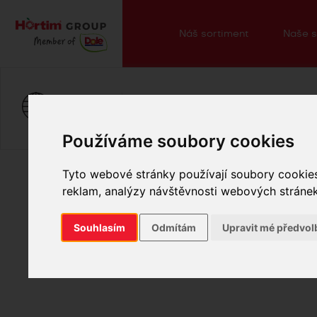
Náš sortiment
Naše s
Vize a poslání
Náš příbě
O nás
Používáme soubory cookies
Tyto webové stránky používají soubory cookies 
reklam, analýzy návštěvnosti webových stránek 
Souhlasím
Odmítám
Upravit mé předvol