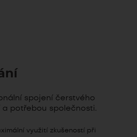
ání
onální spojení čerstvého
í a potřebou společnosti.
imální využití zkušeností při