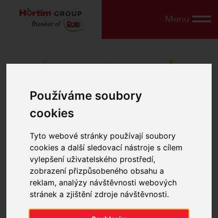
Menu
Importované
ovoce a zelenina
Používáme soubory
cookies
Můžete počítat s kompletním
Tyto webové stránky používají soubory
sortimentem
z celého světa.
cookies a další sledovací nástroje s cílem
vylepšení uživatelského prostředí,
zobrazení přizpůsobeného obsahu a
reklam, analýzy návštěvnosti webových
stránek a zjištění zdroje návštěvnosti.