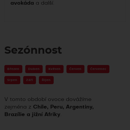
avokáda
a další.
Sezónnost
Březen
Duben
Květen
Červen
Červenec
Srpen
Září
Říjen
V tomto období ovoce dovážíme
zejména z
Chile, Peru, Argentiny,
Brazílie a jižní Afriky
.