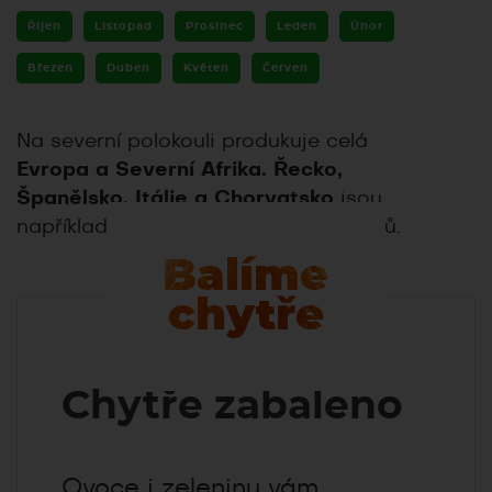
Říjen
Listopad
Prosinec
Leden
Únor
Březen
Duben
Květen
Červen
Na severní polokouli produkuje celá
Evropa a Severní Afrika. Řecko,
Španělsko, Itálie a Chorvatsko
jsou
například významní producenti citrusů.
Balíme
chytře
Chytře zabaleno
Ovoce i zeleninu vám